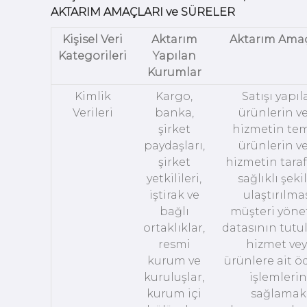
AKTARIM AMAÇLARI ve SÜRELER
Kişisel Veri
Aktarım
Aktarım Amaç
Kategorileri
Yapılan
Kurumlar
Kimlik
Kargo,
Satışı yapıl
Verileri
banka,
ürünlerin v
şirket
hizmetin tem
paydaşları,
ürünlerin v
şirket
hizmetin taraf
yetkilileri,
sağlıklı şeki
iştirak ve
ulaştırılmas
bağlı
müşteri yöne
ortaklıklar,
datasının tutu
resmi
hizmet ve
kurum ve
ürünlere ait 
kuruluşlar,
işlemlerin
kurum içi
sağlamak