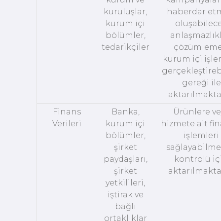
kuruluşlar,
haberdar et
kurum içi
oluşabilec
bölümler,
anlaşmazlıkl
tedarikçiler
çözümleme
kurum içi işle
gerçekleştire
gereği ile
aktarılmakta
Finans
Banka,
Ürünlere ve
Verileri
kurum içi
hizmete ait fi
bölümler,
işlemleri
şirket
sağlayabilme
paydaşları,
kontrolü iç
şirket
aktarılmakta
yetkilileri,
iştirak ve
bağlı
ortaklıklar