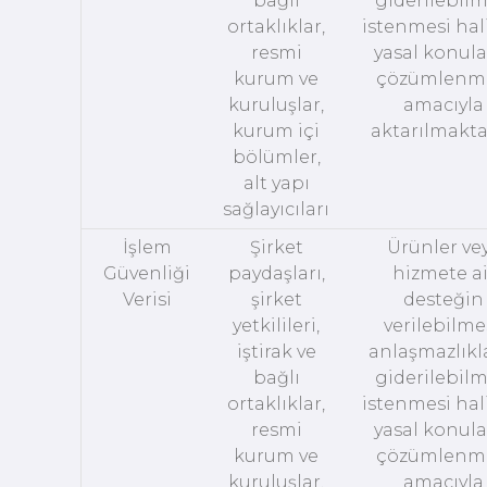
bağlı
giderilebilm
ortaklıklar,
istenmesi hal
resmi
yasal konula
kurum ve
çözümlenm
kuruluşlar,
amacıyla
kurum içi
aktarılmakta
bölümler,
alt yapı
sağlayıcıları
İşlem
Şirket
Ürünler ve
Güvenliği
paydaşları,
hizmete ai
Verisi
şirket
desteğin
yetkilileri,
verilebilmes
iştirak ve
anlaşmazlıkl
bağlı
giderilebilm
ortaklıklar,
istenmesi hal
resmi
yasal konula
kurum ve
çözümlenm
kuruluşlar,
amacıyla