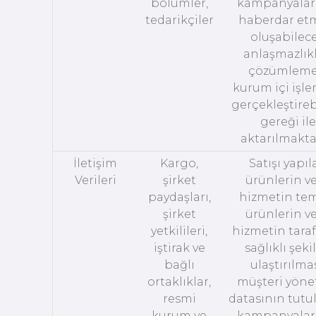
bölümler,
kampanyala
tedarikçiler
haberdar et
oluşabilec
anlaşmazlıkl
çözümleme
kurum içi işle
gerçekleştire
gereği ile
aktarılmakta
İletişim
Kargo,
Satışı yapıl
Verileri
şirket
ürünlerin v
paydaşları,
hizmetin tem
şirket
ürünlerin v
yetkilileri,
hizmetin taraf
iştirak ve
sağlıklı şeki
bağlı
ulaştırılmas
ortaklıklar,
müşteri yöne
resmi
datasının tutu
kurum ve
kampanyala