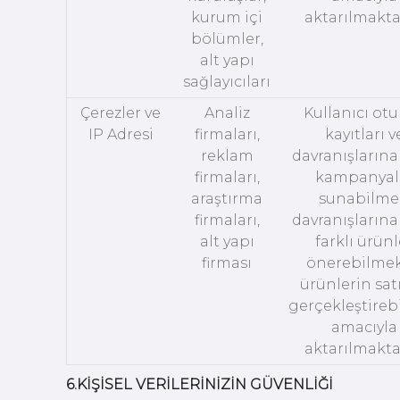
kurum içi
aktarılmakta
bölümler,
alt yapı
sağlayıcıları
Çerezler ve
Analiz
Kullanıcı ot
IP Adresi
firmaları,
kayıtları v
reklam
davranışlarına
firmaları,
kampanyal
araştırma
sunabilme
firmaları,
davranışlarına
alt yapı
farklı ürünl
firması
önerebilmek
ürünlerin satı
gerçekleştire
amacıyla
aktarılmakta
6.KİŞİSEL VERİLERİNİZİN GÜVENLİĞİ