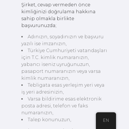
Şirket, cevap vermeden önce
kimliğinizi doğrulama hakkına
sahip olmakla birlikte
başvurunuzda;
Adınızın, soyadınızın ve başvuru
yazılı ise imzanızın,
Türkiye Cumhuriyeti vatandaşları
için T.C. kimlik numaranızın,
yabancı iseniz uyruğunuzun,
pasaport numaranızın veya varsa
kimlik numaranızın,
Tebligata esas yerleşim yeri veya
iş yeri adresinizin,
Varsa bildirime esas elektronik
posta adresi, telefon ve faks
numaranızın,
Talep konunuzun,
EN