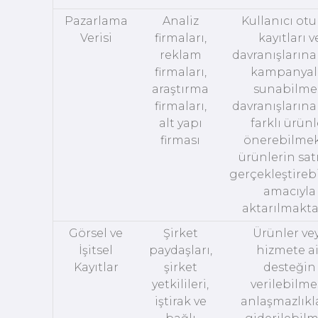
Pazarlama
Analiz
Kullanıcı ot
Verisi
firmaları,
kayıtları v
reklam
davranışlarına
firmaları,
kampanyal
araştırma
sunabilme
firmaları,
davranışlarına
alt yapı
farklı ürünl
firması
önerebilmek
ürünlerin satı
gerçekleştire
amacıyla
aktarılmakta
Görsel ve
Şirket
Ürünler ve
İşitsel
paydaşları,
hizmete ai
Kayıtlar
şirket
desteğin
yetkilileri,
verilebilmes
iştirak ve
anlaşmazlıkl