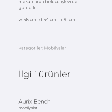
mekanlarda bölücü işlevi de
görebilir.
w: 58 cm d: 54 cm h: 91 cm
Kategoriler:
Mobilyalar
İlgili ürünler
Devamını
Oku
Aurix Bench
mobilyalar