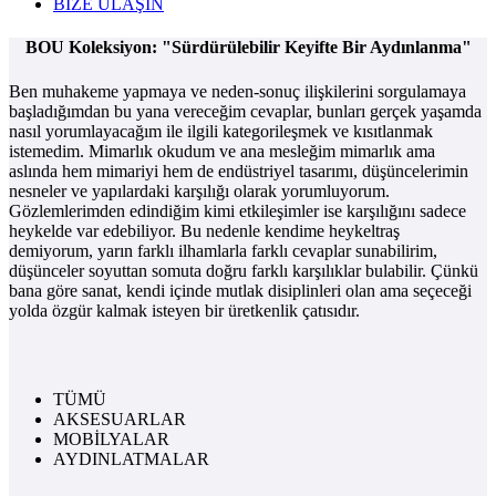
BİZE ULAŞIN
BOU Koleksiyon: "Sürdürülebilir Keyifte Bir Aydınlanma"
Ben muhakeme yapmaya ve neden-sonuç ilişkilerini sorgulamaya
başladığımdan bu yana vereceğim cevaplar, bunları gerçek yaşamda
nasıl yorumlayacağım ile ilgili kategorileşmek ve kısıtlanmak
istemedim. Mimarlık okudum ve ana mesleğim mimarlık ama
aslında hem mimariyi hem de endüstriyel tasarımı, düşüncelerimin
nesneler ve yapılardaki karşılığı olarak yorumluyorum.
Gözlemlerimden edindiğim kimi etkileşimler ise karşılığını sadece
heykelde var edebiliyor. Bu nedenle kendime heykeltraş
demiyorum, yarın farklı ilhamlarla farklı cevaplar sunabilirim,
düşünceler soyuttan somuta doğru farklı karşılıklar bulabilir. Çünkü
bana göre sanat, kendi içinde mutlak disiplinleri olan ama seçeceği
yolda özgür kalmak isteyen bir üretkenlik çatısıdır.
TÜMÜ
AKSESUARLAR
MOBİLYALAR
AYDINLATMALAR